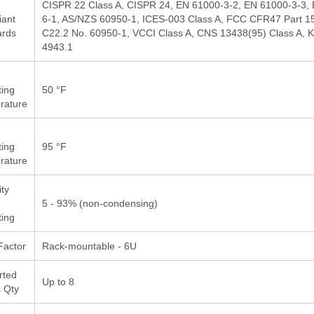
CISPR 22 Class A, CISPR 24, EN 61000-3-2, EN 61000-3-3,
iant
6-1, AS/NZS 60950-1, ICES-003 Class A, FCC CFR47 Part 1
ards
C22.2 No. 60950-1, VCCI Class A, CNS 13438(95) Class A,
4943.1
ing
50 °F
rature
ing
95 °F
rature
ty
5 - 93% (non-condensing)
ing
Factor
Rack-mountable - 6U
rted
Up to 8
 Qty