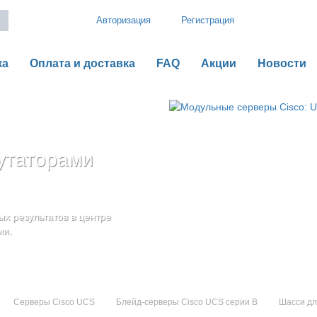
Авторизация
Регистрация
ка
Оплата и доставка
FAQ
Акции
Новости
утаторами
рии B
o UCS серии C
оненты
дения
х результатов в центре
ью гибкой,
ии.
Серверы Cisco UCS
Блейд-серверы Cisco UCS серии B
Шасси дл