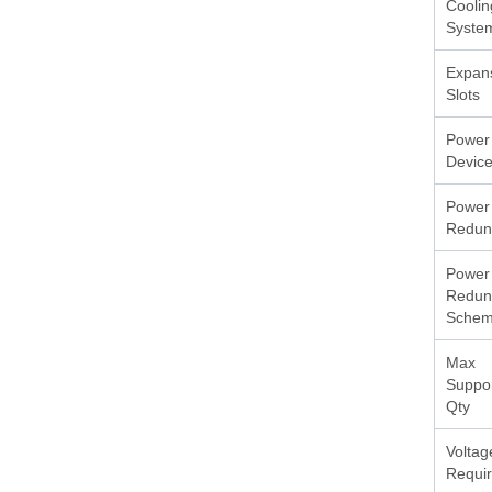
Coolin
Syste
Expan
Slots
Power
Devic
Power
Redun
Power
Redun
Sche
Max
Suppo
Qty
Voltag
Requi