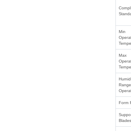
Compl
Stand
Min
Operat
Tempe
Max
Operat
Tempe
Humidi
Range
Operat
Form 
Suppo
Blades