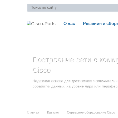
О нас
Решения и сбор
Ваша корзина пуста
Построение сети с комм
Блейд-серверы: UCS се
Стоечные серверы Cisc
Cisco
и дополнительные комп
Созданы для сокращения общей стоимости вла
Надежная основа для достижения исключительны
и повышение адаптивности Вашего бизнеса
Увеличьте производительность сервера с помощ
обработки данных, на уровне ядра или перифер
масштабируемой архитектуры
Главная
Каталог
Серверное оборудование Cisco