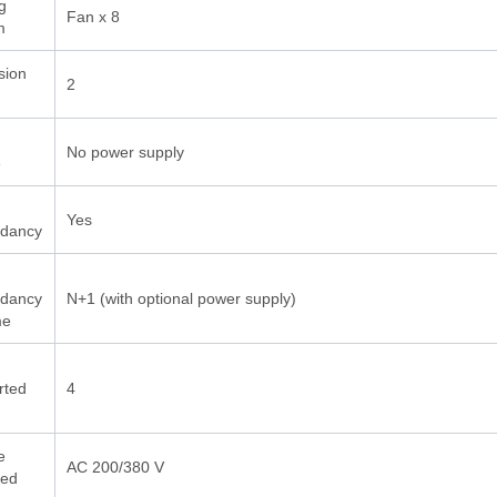
g
Fan x 8
m
sion
2
No power supply
e
Yes
dancy
dancy
N+1 (with optional power supply)
me
rted
4
e
AC 200/380 V
red