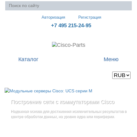
Авторизация
Регистрация
+7 495 215-24-95
Каталог
Меню
Валюта
Ваша корзина пуста
Построение сети с коммутаторами Cisco
Стоечные серверы Cisco UCS серии C
Блейд-серверы: UCS серии B
и
Надежная основа для достижения исключительных результатов в
Созданы для сокращения общей стоимости владения
и
дополнительные компоненты
центре обработки данных, на уровне ядра или периферии.
повышение адаптивности Вашего бизнеса
Увеличьте производительность сервера с помощью
гибкой,
масштабируемой архитектуры