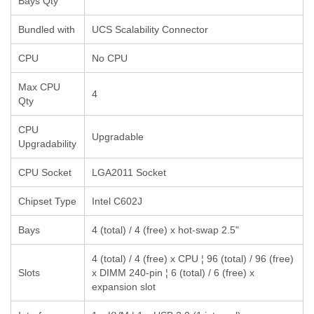
Bays Qty
Bundled with
UCS Scalability Connector
CPU
No CPU
Max CPU
4
Qty
CPU
Upgradable
Upgradability
CPU Socket
LGA2011 Socket
Chipset Type
Intel C602J
Bays
4 (total) / 4 (free) x hot-swap 2.5"
4 (total) / 4 (free) x CPU ¦ 96 (total) / 96 (free)
Slots
x DIMM 240-pin ¦ 6 (total) / 6 (free) x
expansion slot