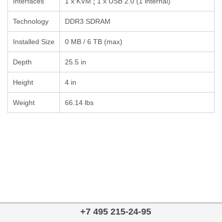
Interfaces
1 x KVM ¦ 1 x USB 2.0 (1 internal)
Technology
DDR3 SDRAM
Installed Size
0 MB / 6 TB (max)
Depth
25.5 in
Height
4 in
Weight
66.14 lbs
+7 495 215-24-95