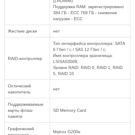
(LRDIMM)
Поддержка RAM: зарегистрировано
384 ГБ - ECC 768 ГБ - снижение
нагрузки - ECC
Жесткие диски
нет
Тип интерфейса контроллера: SATA
6 Гбит / с / SAS 12 Гбит / с;
Имя контроллера хранилища:
RAID-контроллер
LSISAS3008;
Уровни RAID: RAID 0, RAID 1, RAID
5, RAID 10
Оптический
нет
накопитель
Поддерживаемые
карты флэш-
SD Memory Card
памяти
Графический
Matrox G200e
процессор