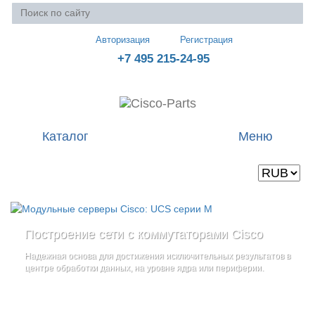
Авторизация
Регистрация
+7 495 215-24-95
Каталог
Меню
Валюта
Ваша корзина пуста
Построение сети с коммутаторами Cisco
Стоечные серверы Cisco UCS серии C
Блейд-серверы: UCS серии B
и
Надежная основа для достижения исключительных результатов в
Созданы для сокращения общей стоимости владения
и
дополнительные компоненты
центре обработки данных, на уровне ядра или периферии.
повышение адаптивности Вашего бизнеса
Увеличьте производительность сервера с помощью
гибкой,
масштабируемой архитектуры