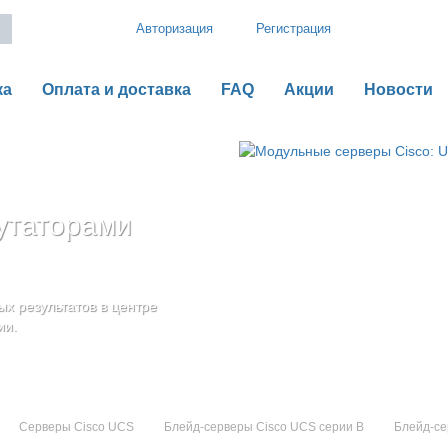
Авторизация
Регистрация
ка
Оплата и доставка
FAQ
Акции
Новости
утаторами
рии B
o UCS серии C
оненты
дения
х результатов в центре
ью гибкой,
ии.
Серверы Cisco UCS
Блейд-серверы Cisco UCS серии B
Блейд-се