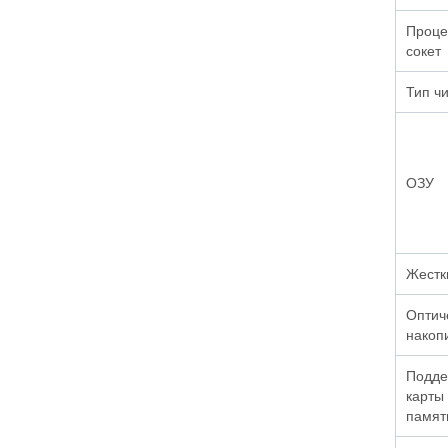
Проце
сокет
Тип ч
ОЗУ
Жестк
Оптич
накоп
Подде
карты
памят