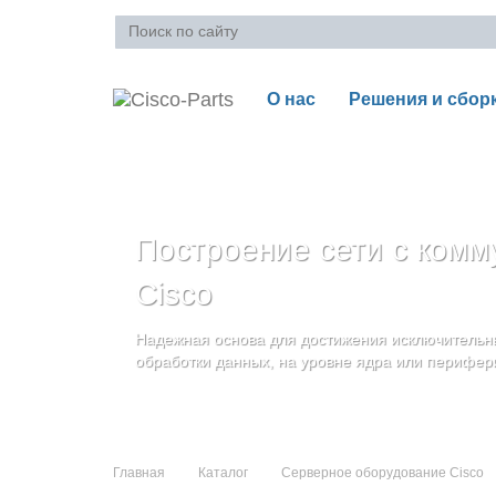
О нас
Решения и сбор
Ваша корзина пуста
Построение сети с комм
Блейд-серверы: UCS се
Стоечные серверы Cisc
Cisco
и дополнительные комп
Созданы для сокращения общей стоимости вла
Надежная основа для достижения исключительны
и повышение адаптивности Вашего бизнеса
Увеличьте производительность сервера с помощ
обработки данных, на уровне ядра или перифер
масштабируемой архитектуры
Главная
Каталог
Серверное оборудование Cisco