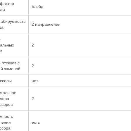
фактор
Блэйд
кта
абируемость
2 направления
ра
о
альных
2
ов
 отсеков с
2
ей заменой
ссоры
нет
мальное
ество
2
ссоров
жность
ления
есть
ссора