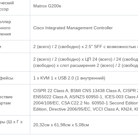
ческий
Matrox G200e
ссор
оллер
нного
Cisco Integrated Management Controller
ления
и
2 (всего) / 2 (свободно) x 2.5" SFF с возможность
2 (всего) / 2 (свободно) x ЦП 24 (всего) / 24 (свобо
(свободно) x слот расширения 2 (всего) / 2 (свобод
фейсы
1 x KVM 1 x USB 2.0 (1 внутренний)
CISPR 22 Class A, BSMI CNS 13438 Class A, CISPR 
ествие
EN55022 Class A, AS/NZS 60950-1, ICES-003 Class A,
артам
2004/108/EC, CSA C22.2 No. 60950-1 Second Edition
Edition, Directive 2006/95/EC, VCCI Class A, KN24, 
ры (Ш х Г х
20,32см х 61,98см х 5,08см