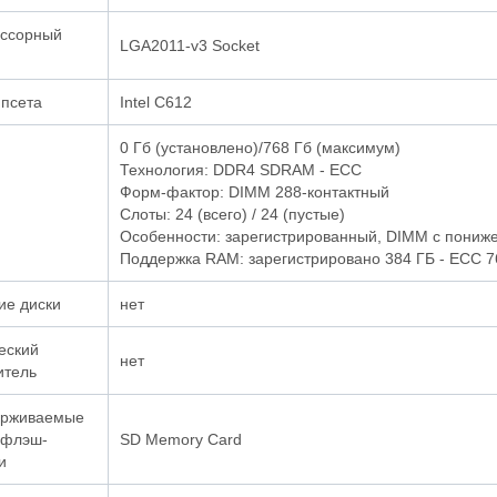
ссорный
LGA2011-v3 Socket
ипсета
Intel C612
0 Гб (установлено)/768 Гб (максимум)
Технология: DDR4 SDRAM - ECC
Форм-фактор: DIMM 288-контактный
Слоты: 24 (всего) / 24 (пустые)
Особенности: зарегистрированный, DIMM с пониж
Поддержка RAM: зарегистрировано 384 ГБ - ECC 76
ие диски
нет
еский
нет
итель
рживаемые
 флэш-
SD Memory Card
и