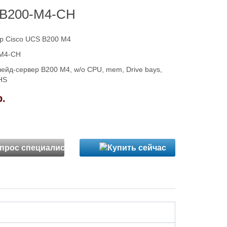
B200-M4-CH
р Cisco UCS B200 M4
M4-CH
лейд-cервер B200 M4, w/o CPU, mem, Drive bays,
HS
р.