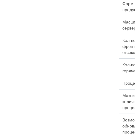
Форм-
проду
Масшт
серве
Кол-в
фронт
отсек
Кол-во
горяч
Проце
Макси
колич
проце
Возмо
обнов
проце