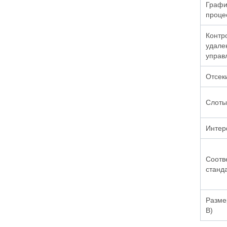
Графи
проце
Контр
удале
управ
Отсек
Слоты
Интер
Соотв
станд
Разме
В)